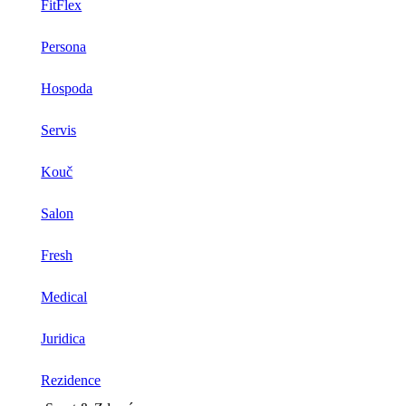
FitFlex
Persona
Hospoda
Servis
Kouč
Salon
Fresh
Medical
Juridica
Rezidence