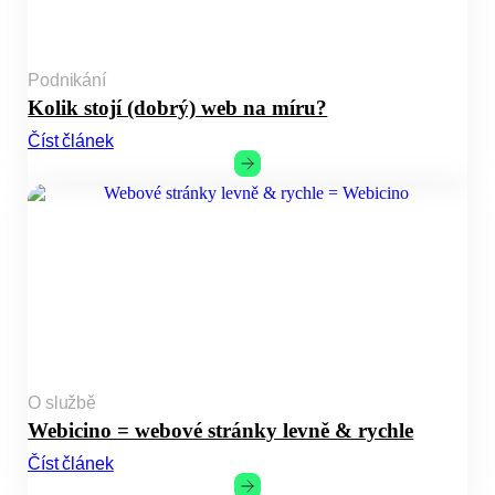
Podnikání
Kolik stojí (dobrý) web na míru?
Číst článek
O službě
Webicino = webové stránky levně & rychle
Číst článek