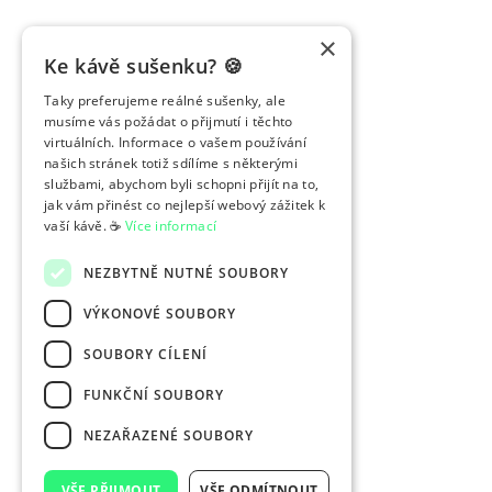
×
Ke kávě sušenku? 🍪
Taky preferujeme reálné sušenky, ale
musíme vás požádat o přijmutí i těchto
virtuálních. Informace o vašem používání
našich stránek totiž sdílíme s některými
službami, abychom byli schopni přijít na to,
jak vám přinést co nejlepší webový zážitek k
vaší kávě. ☕️
Více informací
NEZBYTNĚ NUTNÉ SOUBORY
VÝKONOVÉ SOUBORY
SOUBORY CÍLENÍ
FUNKČNÍ SOUBORY
NEZAŘAZENÉ SOUBORY
VŠE PŘIJMOUT
VŠE ODMÍTNOUT